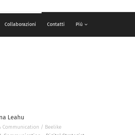
Collaborazioni
Contatti
Più
ena Leahu
& Communication / Beelike