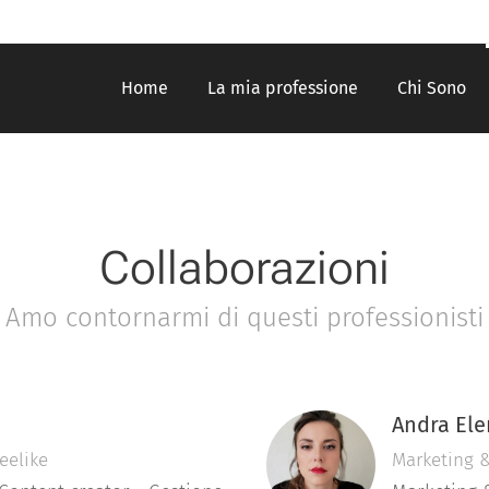
Home
La mia professione
Chi Sono
Collaborazioni
Amo contornarmi di questi professionisti
Andra El
eelike
Marketing 