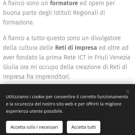
A fianco sono un
formatore
ed opero per
buona parte degli Istituti Regionali di
formazione.
A fianco a tutto questo sono un divulgatore
della cultura delle
Reti di Impresa
ed oltre ad
aver fondato la prima Rete ICT in Friuli Venezia
Giulia ora mi occupo della creazione di Reti di
Impresa fra Imprenditori.
Utilizziamo i cookie per consentire il corretto funzionamento
e la sicurezza del nostro sito web e per offrirti la migliore
esperienza utente possibile.
Accetta solo i necessari
Accetta tutti
© 2022 DEL PIZZO GILBERTO - Via Garibaldi 10 - 33010 OSOPPO (UD)