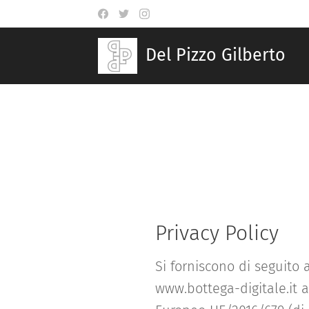
Del Pizzo Gilberto
Privacy Policy
Si forniscono di seguito 
www.bottega-digitale.it ai