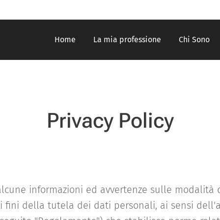
Home
La mia professione
Chi Sono
Privacy Policy
alcune informazioni ed avvertenze sulle modalità d
 fini della tutela dei dati personali, ai sensi dell